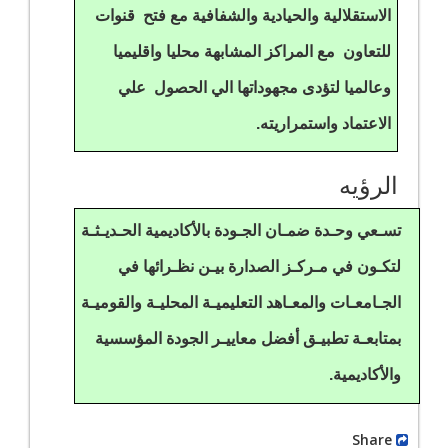
الاستقلالية والحيادية والشفافية مع فتح قنوات
للتعاون مع المراكز المشابهة محليا واقليميا
وعالميا لتؤدى مجهوداتها الي الحصول علي
الاعتماد واستمراريته.
الرؤيه
تسـعي وحـدة ضمـان الجـودة بالأكاديمية الحـديـثـة
لتكـون في مـركـز الصدارة بيـن نظـرائها في
الجـامعـات والمعـاهد التعليميـة المحليـة والقوميـة
بمتابعـة تطبيـق أفضل معاييـر الجودة المؤسسية
والأكاديمية.
Share