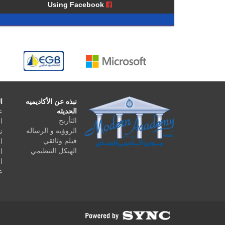
Using Facebook
نبذه عن الأكاديميه
ا
الحديثه
ع
التأريخ
ا
الروؤيه و الرساله
ن
فيلم وثائقي
ا
الهيكل التنظيمي
ا
ا
ع